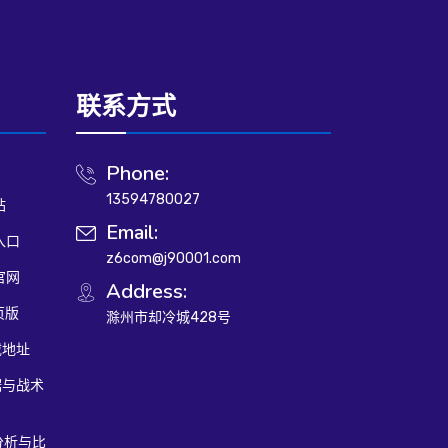
联系方式
Phone:
13594780027
站
Email:
入口
z6com@j90001.com
官网
Address:
页版
滁州市却冷城428号
载地址
据与战术
分析与比